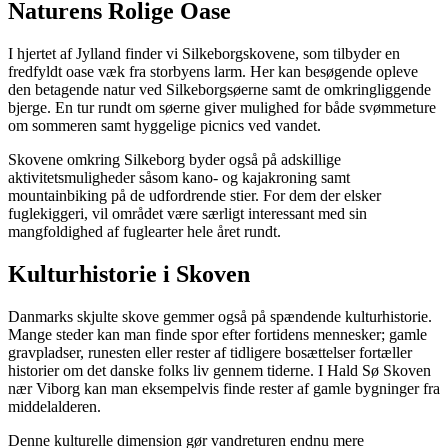
Naturens Rolige Oase
I hjertet af Jylland finder vi Silkeborgskovene, som tilbyder en
fredfyldt oase væk fra storbyens larm. Her kan besøgende opleve
den betagende natur ved Silkeborgsøerne samt de omkringliggende
bjerge. En tur rundt om søerne giver mulighed for både svømmeture
om sommeren samt hyggelige picnics ved vandet.
Skovene omkring Silkeborg byder også på adskillige
aktivitetsmuligheder såsom kano- og kajakroning samt
mountainbiking på de udfordrende stier. For dem der elsker
fuglekiggeri, vil området være særligt interessant med sin
mangfoldighed af fuglearter hele året rundt.
Kulturhistorie i Skoven
Danmarks skjulte skove gemmer også på spændende kulturhistorie.
Mange steder kan man finde spor efter fortidens mennesker; gamle
gravpladser, runesten eller rester af tidligere bosættelser fortæller
historier om det danske folks liv gennem tiderne. I Hald Sø Skoven
nær Viborg kan man eksempelvis finde rester af gamle bygninger fra
middelalderen.
Denne kulturelle dimension gør vandreturen endnu mere