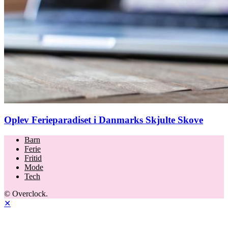
Oplev Ferieparadiset i Danmarks Skjulte Skove
Barn
Ferie
Fritid
Mode
Tech
© Overclock.
✕