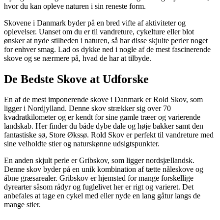
hvor du kan opleve naturen i sin reneste form.
Skovene i Danmark byder på en bred vifte af aktiviteter og
oplevelser. Uanset om du er til vandreture, cykelture eller blot
ønsker at nyde stilheden i naturen, så har disse skjulte perler noget
for enhver smag. Lad os dykke ned i nogle af de mest fascinerende
skove og se nærmere på, hvad de har at tilbyde.
De Bedste Skove at Udforske
En af de mest imponerende skove i Danmark er Rold Skov, som
ligger i Nordjylland. Denne skov strækker sig over 70
kvadratkilometer og er kendt for sine gamle træer og varierende
landskab. Her finder du både dybe dale og høje bakker samt den
fantastiske sø, Store Økssø. Rold Skov er perfekt til vandreture med
sine velholdte stier og naturskønne udsigtspunkter.
En anden skjult perle er Gribskov, som ligger nordsjællandsk.
Denne skov byder på en unik kombination af tætte nåleskove og
åbne græsarealer. Gribskov er hjemsted for mange forskellige
dyrearter såsom rådyr og fuglelivet her er rigt og varieret. Det
anbefales at tage en cykel med eller nyde en lang gåtur langs de
mange stier.