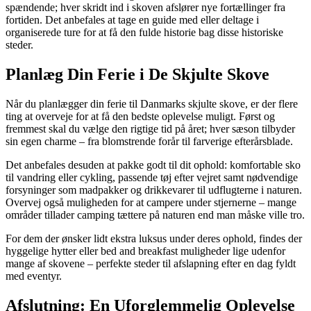
spændende; hver skridt ind i skoven afslører nye fortællinger fra
fortiden. Det anbefales at tage en guide med eller deltage i
organiserede ture for at få den fulde historie bag disse historiske
steder.
Planlæg Din Ferie i De Skjulte Skove
Når du planlægger din ferie til Danmarks skjulte skove, er der flere
ting at overveje for at få den bedste oplevelse muligt. Først og
fremmest skal du vælge den rigtige tid på året; hver sæson tilbyder
sin egen charme – fra blomstrende forår til farverige efterårsblade.
Det anbefales desuden at pakke godt til dit ophold: komfortable sko
til vandring eller cykling, passende tøj efter vejret samt nødvendige
forsyninger som madpakker og drikkevarer til udflugterne i naturen.
Overvej også muligheden for at campere under stjernerne – mange
områder tillader camping tættere på naturen end man måske ville tro.
For dem der ønsker lidt ekstra luksus under deres ophold, findes der
hyggelige hytter eller bed and breakfast muligheder lige udenfor
mange af skovene – perfekte steder til afslapning efter en dag fyldt
med eventyr.
Afslutning: En Uforglemmelig Oplevelse