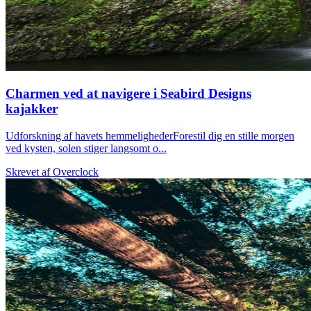
Charmen ved at navigere i Seabird Designs
kajakker
Udforskning af havets hemmelighederForestil dig en stille morgen
ved kysten, solen stiger langsomt o...
Skrevet af
Overclock