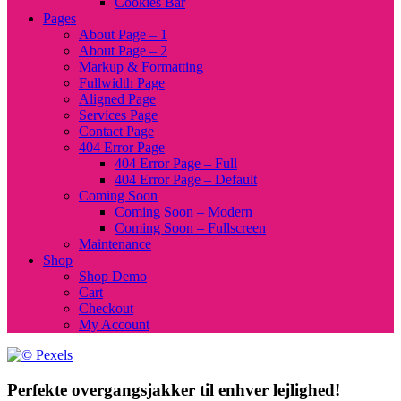
Cookies Bar
Pages
About Page – 1
About Page – 2
Markup & Formatting
Fullwidth Page
Aligned Page
Services Page
Contact Page
404 Error Page
404 Error Page – Full
404 Error Page – Default
Coming Soon
Coming Soon – Modern
Coming Soon – Fullscreen
Maintenance
Shop
Shop Demo
Cart
Checkout
My Account
Perfekte overgangsjakker til enhver lejlighed!