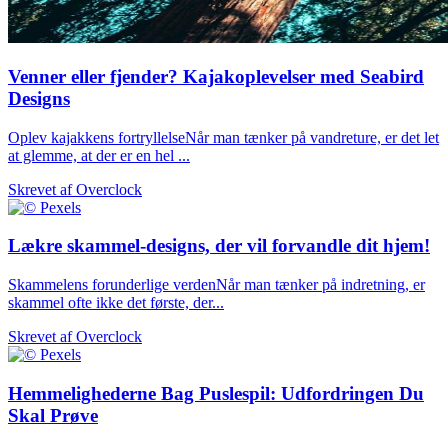
Venner eller fjender? Kajakoplevelser med Seabird
Designs
Oplev kajakkens fortryllelseNår man tænker på vandreture, er det let
at glemme, at der er en hel ...
Skrevet af
Overclock
Lækre skammel-designs, der vil forvandle dit hjem!
Skammelens forunderlige verdenNår man tænker på indretning, er
skammel ofte ikke det første, der...
Skrevet af
Overclock
Hemmelighederne Bag Puslespil: Udfordringen Du
Skal Prøve