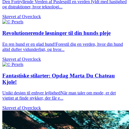
Den Fortryllende Verden af PuslespilI en verden fyldt med hastighed
og distraktioner, hvor teknologi...
Skrevet af
Overclock
Revolutionerende løsninger til din hunds pleje
En ren hund er en glad hund!Forestil dig en verden, hvor din hund
altid dufter vidunderligt, og hvor...
Skrevet af
Overclock
Fantastiske stilarter: Opdag Marta Du Chateau
Kjole!
Unikt design til enhver lejlighedNår man taler om mode, er det
vigtigt at finde stykker, der får e...
Skrevet af
Overclock