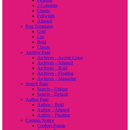
Floating
2 Columns
Classic
Fullwidth
Aligned
Post Templates
Grid
List
Bold
Classic
Archive Page
Archives – Accent Color
Archives – Aligned
Archives – Bold
Archives – Floating
Archives – Magazine
Search Page
Search – Unique
Search – Default
Author Page
Author – Bold
Author – Aligned
Author – Floating
Cookies Notice
Cookies Popup