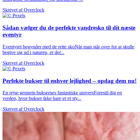
Skrevet af
Overclock
Sådan vælger du de perfekte vandresko til dit næste
eventyr
Eventyret begynder med de rette skoNår man står over for at skulle
begive sig ud i naturen, er der...
Skrevet af
Overclock
Perfekte bukser til enhver lejlighed – opdag dem nu!
En rejse gennem buksernes fantastiske universForestil dig en
verden, hvor bukser ikke bare er et sty...
Skrevet af
Overclock