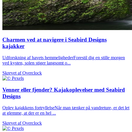
Charmen ved at navigere i Seabird Designs
kajakker
Udforskning af havets hemmelighederForestil dig en stille morgen
ved kysten, solen stiger langsomt o...
Skrevet af
Overclock
Venner eller fjender? Kajakoplevelser med Seabird
Designs
Oplev kajakkens fortryllelseNår man tænker på vandreture, er det let
at glemme, at der er en hel ...
Skrevet af
Overclock