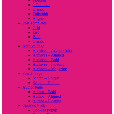
Floating
2 Columns
Classic
Fullwidth
Aligned
Post Templates
Grid
List
Bold
Classic
Archive Page
Archives – Accent Color
Archives – Aligned
Archives – Bold
Archives – Floating
Archives – Magazine
Search Page
Search – Unique
Search – Default
Author Page
Author – Bold
Author – Aligned
Author – Floating
Cookies Notice
Cookies Popup