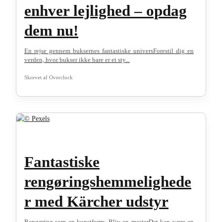
enhver lejlighed – opdag
dem nu!
En rejse gennem buksernes fantastiske universForestil dig en
verden, hvor bukser ikke bare er et sty...
Skrevet af
Overclock
Fantastiske
rengøringshemmelighede
r med Kärcher udstyr