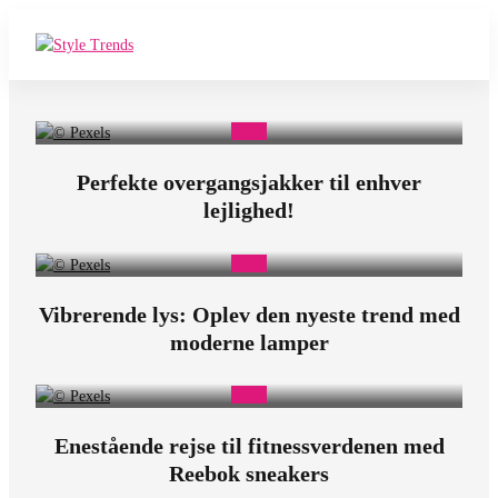
O
v
e
Perfekte overgangsjakker til enhver
r
lejlighed!
c
l
o
Vibrerende lys: Oplev den nyeste trend med
moderne lamper
c
k
Enestående rejse til fitnessverdenen med
Reebok sneakers