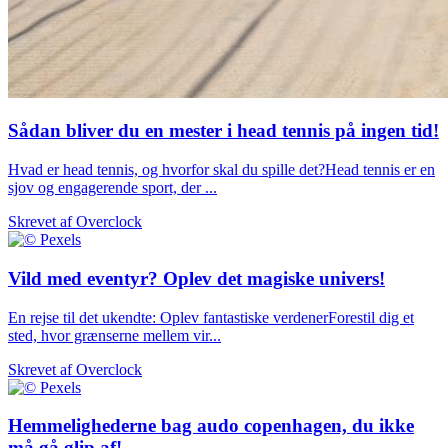
Sådan bliver du en mester i head tennis på ingen tid!
Hvad er head tennis, og hvorfor skal du spille det?Head tennis er en
sjov og engagerende sport, der ...
Skrevet af
Overclock
Vild med eventyr? Oplev det magiske univers!
En rejse til det ukendte: Oplev fantastiske verdenerForestil dig et
sted, hvor grænserne mellem vir...
Skrevet af
Overclock
Hemmelighederne bag audo copenhagen, du ikke
må gå glip af!