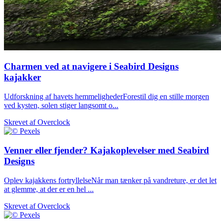
Charmen ved at navigere i Seabird Designs
kajakker
Udforskning af havets hemmelighederForestil dig en stille morgen
ved kysten, solen stiger langsomt o...
Skrevet af
Overclock
Venner eller fjender? Kajakoplevelser med Seabird
Designs
Oplev kajakkens fortryllelseNår man tænker på vandreture, er det let
at glemme, at der er en hel ...
Skrevet af
Overclock