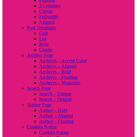
Floating
2 Columns
Classic
Fullwidth
Aligned
Post Templates
Grid
List
Bold
Classic
Archive Page
Archives – Accent Color
Archives – Aligned
Archives – Bold
Archives – Floating
Archives – Magazine
Search Page
Search – Unique
Search – Default
Author Page
Author – Bold
Author – Aligned
Author – Floating
Cookies Notice
Cookies Popup