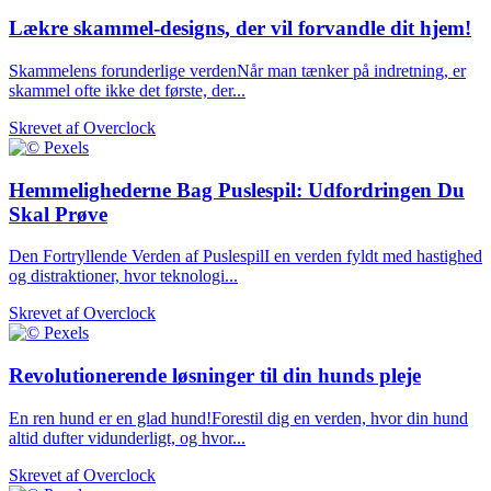
Lækre skammel-designs, der vil forvandle dit hjem!
Skammelens forunderlige verdenNår man tænker på indretning, er
skammel ofte ikke det første, der...
Skrevet af
Overclock
Hemmelighederne Bag Puslespil: Udfordringen Du
Skal Prøve
Den Fortryllende Verden af PuslespilI en verden fyldt med hastighed
og distraktioner, hvor teknologi...
Skrevet af
Overclock
Revolutionerende løsninger til din hunds pleje
En ren hund er en glad hund!Forestil dig en verden, hvor din hund
altid dufter vidunderligt, og hvor...
Skrevet af
Overclock