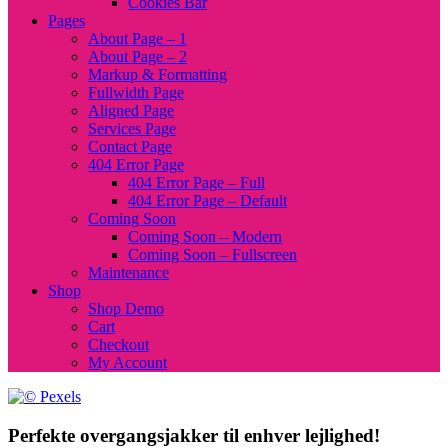
Cookies Bar
Pages
About Page – 1
About Page – 2
Markup & Formatting
Fullwidth Page
Aligned Page
Services Page
Contact Page
404 Error Page
404 Error Page – Full
404 Error Page – Default
Coming Soon
Coming Soon – Modern
Coming Soon – Fullscreen
Maintenance
Shop
Shop Demo
Cart
Checkout
My Account
Perfekte overgangsjakker til enhver lejlighed!