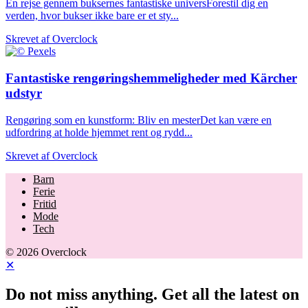
En rejse gennem buksernes fantastiske universForestil dig en
verden, hvor bukser ikke bare er et sty...
Skrevet af
Overclock
Fantastiske rengøringshemmeligheder med Kärcher
udstyr
Rengøring som en kunstform: Bliv en mesterDet kan være en
udfordring at holde hjemmet rent og rydd...
Skrevet af
Overclock
Barn
Ferie
Fritid
Mode
Tech
© 2026 Overclock
✕
Do not miss anything. Get all the latest on