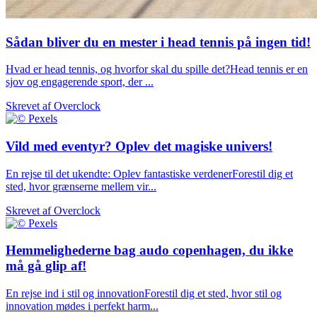
Sådan bliver du en mester i head tennis på ingen tid!
Hvad er head tennis, og hvorfor skal du spille det?Head tennis er en
sjov og engagerende sport, der ...
Skrevet af
Overclock
Vild med eventyr? Oplev det magiske univers!
En rejse til det ukendte: Oplev fantastiske verdenerForestil dig et
sted, hvor grænserne mellem vir...
Skrevet af
Overclock
Hemmelighederne bag audo copenhagen, du ikke
må gå glip af!
En rejse ind i stil og innovationForestil dig et sted, hvor stil og
innovation mødes i perfekt harm...