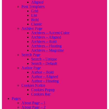
Aligned
Post Templates
Grid
List
Bold
Classic
Archive Page
Archives – Accent Color
Archives – Aligned
Archives – Bold
Archives – Floating
Archives – Magazine
Search Page
Search – Unique
Search – Default
Author Page
Author – Bold
Author – Aligned
Author – Floating
Cookies Notice
Cookies Popup
Cookies Bar
Pages
About Page – 1
About Page – 2