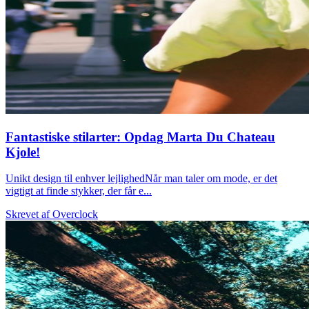
Fantastiske stilarter: Opdag Marta Du Chateau
Kjole!
Unikt design til enhver lejlighedNår man taler om mode, er det
vigtigt at finde stykker, der får e...
Skrevet af
Overclock