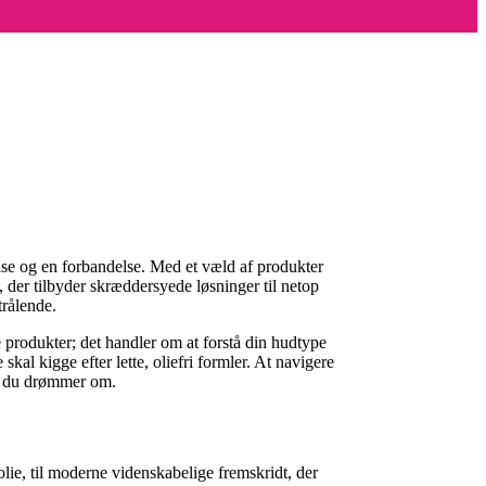
lse og en forbandelse. Med et væld af produkter
, der tilbyder skræddersyede løsninger til netop
trålende.
e produkter; det handler om at forstå din hudtype
l kigge efter lette, oliefri formler. At navigere
d, du drømmer om.
lie, til moderne videnskabelige fremskridt, der