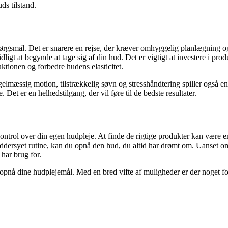
ds tilstand.
spørgsmål. Det er snarere en rejse, der kræver omhyggelig planlægning o
tidligt at begynde at tage sig af din hud. Det er vigtigt at investere i pr
tionen og forbedre hudens elasticitet.
lmæssig motion, tilstrækkelig søvn og stresshåndtering spiller også en k
Det er en helhedstilgang, der vil føre til de bedste resultater.
kontrol over din egen hudpleje. At finde de rigtige produkter kan være en 
æddersyet rutine, kan du opnå den hud, du altid har drømt om. Uanset o
 har brug for.
 opnå dine hudplejemål. Med en bred vifte af muligheder er der noget f