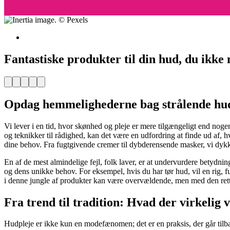
Fantastiske produkter til din hud, du ikke 
Facebook
Pinterest
Twitter
Print
Email
Opdag hemmelighederne bag strålende hu
Vi lever i en tid, hvor skønhed og pleje er mere tilgængeligt end nog
og teknikker til rådighed, kan det være en udfordring at finde ud af, h
dine behov. Fra fugtgivende cremer til dybderensende masker, vi dykker 
En af de mest almindelige fejl, folk laver, er at undervurdere betydni
og dens unikke behov. For eksempel, hvis du har tør hud, vil en rig, 
i denne jungle af produkter kan være overvældende, men med den rette
Fra trend til tradition: Hvad der virkelig 
Hudpleje er ikke kun en modefænomen; det er en praksis, der går tilba