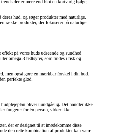
ke trends der er mere end blot en kortvarig bølge,
å deres hud, og søger produkter med naturlige,
en række produkter, der fokuserer på naturlige
e effekt på vores huds udseende og sundhed.
ller omega-3 fedtsyrer, som findes i fisk og
ed, men også gøre en mærkbar forskel i din hud.
den perfekte glød.
et hudplejeplan bliver uundgåelig. Det handler ikke
der fungerer for én person, virker ikke
kter, der er designet til at imødekomme disse
finde den rette kombination af produkter kan være