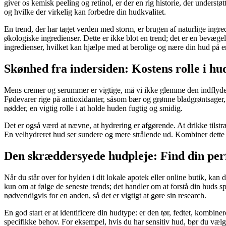
giver os kemisk peeling og retinol, er der en rig historie, der understøt
og hvilke der virkelig kan forbedre din hudkvalitet.
En trend, der har taget verden med storm, er brugen af naturlige ingr
økologiske ingredienser. Dette er ikke blot en trend; det er en bevæ
ingredienser, hvilket kan hjælpe med at berolige og nære din hud på 
Skønhed fra indersiden: Kostens rolle i hu
Mens cremer og serummer er vigtige, må vi ikke glemme den indflydel
Fødevarer rige på antioxidanter, såsom bær og grønne bladgrøntsager, k
nødder, en vigtig rolle i at holde huden fugtig og smidig.
Det er også værd at nævne, at hydrering er afgørende. At drikke tils
En velhydreret hud ser sundere og mere strålende ud. Kombiner dette m
Den skræddersyede hudpleje: Find din perf
Når du står over for hylden i dit lokale apotek eller online butik, kan
kun om at følge de seneste trends; det handler om at forstå din huds sp
nødvendigvis for en anden, så det er vigtigt at gøre sin research.
En god start er at identificere din hudtype: er den tør, fedtet, kombin
specifikke behov. For eksempel, hvis du har sensitiv hud, bør du vælg