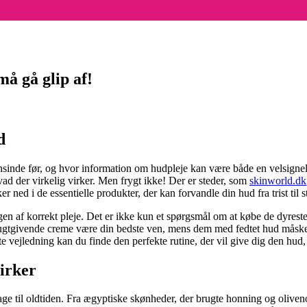
må gå glip af!
d
ensinde før, og hvor information om hudpleje kan være både en velsigne
vad der virkelig virker. Men frygt ikke! Der er steder, som
skinworld.dk
ned i de essentielle produkter, der kan forvandle din hud fra trist til s
ngen af korrekt pleje. Det er ikke kun et spørgsmål om at købe de dyrest
fugtgivende creme være din bedste ven, mens dem med fedtet hud måske ska
 vejledning kan du finde den perfekte rutine, der vil give dig den hu
virker
ge til oldtiden. Fra ægyptiske skønheder, der brugte honning og oliveno