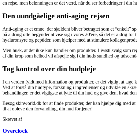
en rejse, men belønningen er det værd, når du ser forbedringer i din hu
Den uundgåelige anti-aging rejsen
Anti-aging er et emne, der sjældent bliver betragtet som et “enkelt” 
på aldring ofte begynder at vise sig i vores 20'ere, så det er aldrig for 
hyaluronsyre og peptider, som hjælper med at stimulere kollagenproduk
Men husk, at det ikke kun handler om produkter. Livsstilsvalg som rege
af din krop som helhed vil afspejle sig i din huds sundhed og udseende. 
Tag kontrol over din hudpleje
I en verden fyldt med information og produkter, er det vigtigt at tage 
Ved at forstå din hudtype, forskning i ingredienser og udvikle en skr
behandlinger, er det vigtigste at lytte til din hud og give den, hvad den
Besøg skinworld.dk for at finde produkter, der kan hjælpe dig med at
til at opleve den forvandling, din hud fortjener!
Skrevet af
Overclock