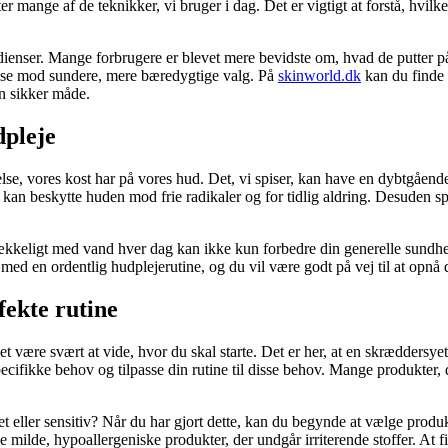
ter mange af de teknikker, vi bruger i dag. Det er vigtigt at forstå, hvil
edienser. Mange forbrugere er blevet mere bevidste om, hvad de putter p
gelse mod sundere, mere bæredygtige valg. På
skinworld.dk
kan du finde 
en sikker måde.
dpleje
se, vores kost har på vores hud. Det, vi spiser, kan have en dybtgåend
an beskytte huden mod frie radikaler og for tidlig aldring. Desuden spi
trækkeligt med vand hver dag kan ikke kun forbedre din generelle sundh
ed en ordentlig hudplejerutine, og du vil være godt på vej til at opnå 
ekte rutine
 det være svært at vide, hvor du skal starte. Det er her, at en skræddersy
ecifikke behov og tilpasse din rutine til disse behov. Mange produkter, 
eret eller sensitiv? Når du har gjort dette, kan du begynde at vælge produ
e milde, hypoallergeniske produkter, der undgår irriterende stoffer. At 